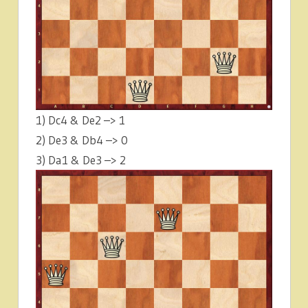
1) Dc4 & De2 –> 1
2) De3 & Db4 –> 0
3) Da1 & De3 –> 2