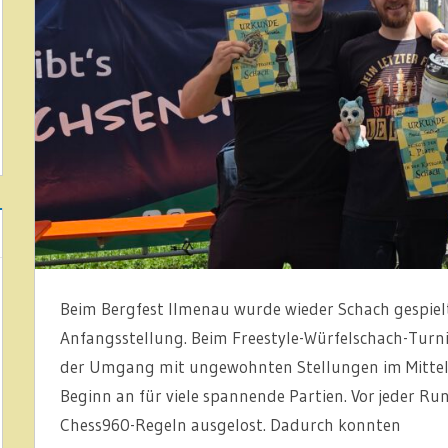
Beim Bergfest Ilmenau wurde wieder Schach gespielt 
Anfangsstellung. Beim Freestyle-Würfelschach-Turnie
der Umgang mit ungewohnten Stellungen im Mittel
Beginn an für viele spannende Partien. Vor jeder R
Chess960-Regeln ausgelost. Dadurch konnten