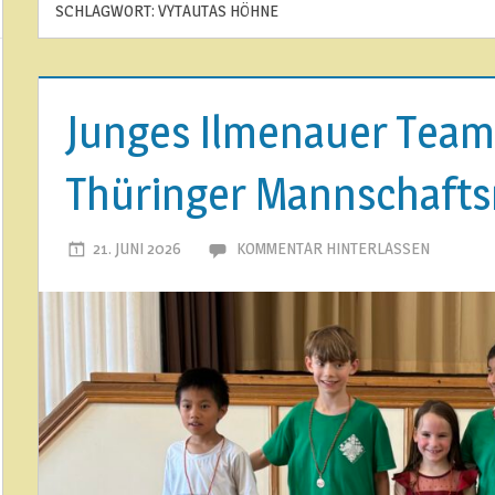
SCHLAGWORT:
VYTAUTAS HÖHNE
Junges Ilmenauer Team
Thüringer Mannschafts
21. JUNI 2026
ILMENAUER SCHACHVEREIN
KOMMENTAR HINTERLASSEN