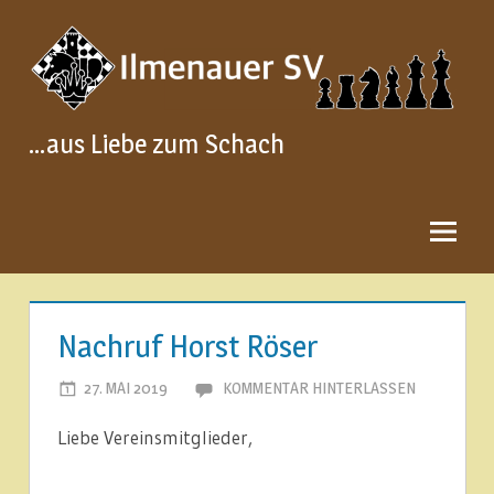
Zum
Inhalt
springen
…aus Liebe zum Schach
Nachruf Horst Röser
27. MAI 2019
ILMENAUER SCHACHVEREIN
KOMMENTAR HINTERLASSEN
Liebe Vereinsmitglieder,