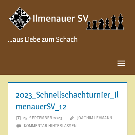
Zum
Inhalt
springen
…aus Liebe zum Schach
2023_Schnellschachturnier_Il
menauerSV_12
25. SEPTEMBER 2023
JOACHIM LEHMANN
KOMMENTAR HINTERLASSEN