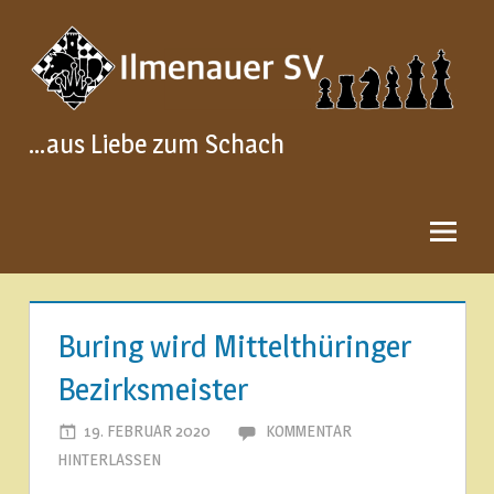
Zum
Inhalt
springen
…aus Liebe zum Schach
Buring wird Mittelthüringer
Bezirksmeister
19. FEBRUAR 2020
ILMENAUER SCHACHVEREIN
KOMMENTAR
HINTERLASSEN