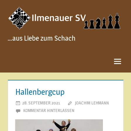
Zum
Inhalt
springen
…aus Liebe zum Schach
Hallenbergcup
28. SEPTEMBER 2021
JOACHIM LEHMANN
KOMMENTAR HINTERLASSEN