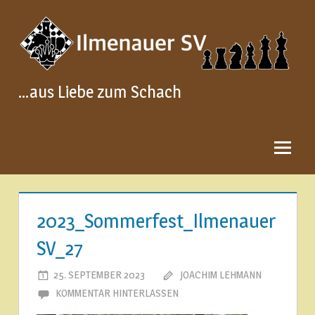
Zum
Inhalt
springen
…aus Liebe zum Schach
2023_Sommerfest_Ilmenauer
SV_27
25. SEPTEMBER 2023
JOACHIM LEHMANN
KOMMENTAR HINTERLASSEN