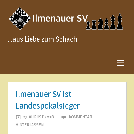
Zum
Inhalt
springen
…aus Liebe zum Schach
Ilmenauer SV ist
Landespokalsieger
27. AUGUST 2018
ILMENAUER SCHACHVEREIN
KOMMENTAR
HINTERLASSEN