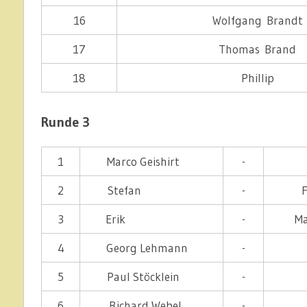
16
Wolfgang Brandt
17
Thomas Brand
18
Phillip
Runde 3
1
Marco Geishirt
-
2
Stefan
-
3
Erik
-
Ma
4
Georg Lehmann
-
5
Paul Stöcklein
-
6
Richard Webel
-