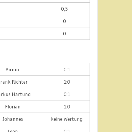
0,5
0
0
Airnur
0:1
Frank Richter
1:0
rkus Hartung
0:1
Florian
1:0
Johannes
keine Wertung
Leon
0:1