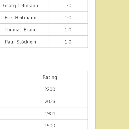
Georg Lehmann
1-0
Erik Heitmann
1-0
Thomas Brand
1-0
Paul Stöcklein
1-0
Rating
2200
2023
1901
1900