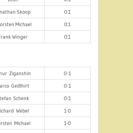
onathan Skoop
0:1
orsten Michael
0:1
Frank Winger
0:1
nur Ziganshin
0-1
arco Geißhirt
0-1
tefan Schenk
0-1
ichard Webel
1-0
rsten Michael
1-0