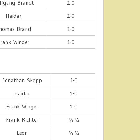
lfgang Brandt
1-0
Haidar
1-0
homas Brand
1-0
Frank Winger
1-0
Jonathan Skopp
1-0
Haidar
1-0
Frank Winger
1-0
Frank Richter
½-½
Leon
½-½