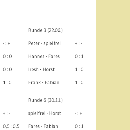
Runde 3 (22.06.)
- : +
Peter - spielfrei
+ : -
0 : 0
Hannes - Fares
0 : 1
0 : 0
Iresh - Horst
1 : 0
1 : 0
Frank - Fabian
1 : 0
Runde 6 (30.11.)
+ : -
spielfrei - Horst
- : +
0,5 : 0,5
Fares - Fabian
0 : 1