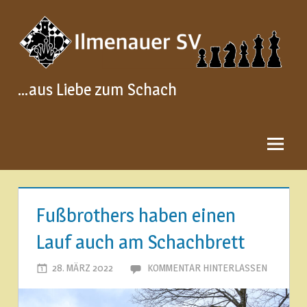
Zum
Inhalt
springen
…aus Liebe zum Schach
Fußbrothers haben einen
Lauf auch am Schachbrett
28. MÄRZ 2022
JOACHIM LEHMANN
KOMMENTAR HINTERLASSEN