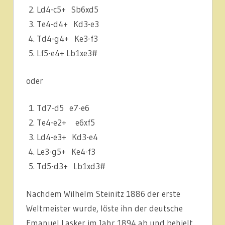
Ld4-c5+ Sb6xd5
Te4-d4+ Kd3-e3
Td4-g4+ Ke3-f3
Lf5-e4+ Lb1xe3#
oder
Td7-d5 e7-e6
Te4-e2+ e6xf5
Ld4-e3+ Kd3-e4
Le3-g5+ Ke4-f3
Td5-d3+ Lb1xd3#
Nachdem Wilhelm Steinitz 1886 der erste
Weltmeister wurde, löste ihn der deutsche
Emanuel Lasker im Jahr 1894 ab und behielt