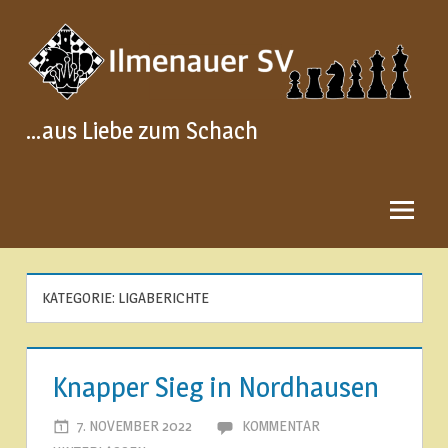
Zum
Inhalt
springen
…aus Liebe zum Schach
KATEGORIE:
LIGABERICHTE
Knapper Sieg in Nordhausen
7. NOVEMBER 2022
JOACHIM LEHMANN
KOMMENTAR