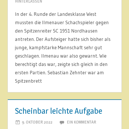
HINTERLASSEN
In der 4. Runde der Landesklasse West
mussten die Ilmenauer Schachspieler gegen
den Spitzenreiter SC 1951 Nordhausen
antreten. Der Aufsteiger hatte sich bisher als
junge, kampfstarke Mannschaft sehr gut
geschlagen. Ilmenau war also gewarnt. Wie
berechtigt das war, zeigte sich gleich in den
ersten Partien. Sebastian Zehnter war am
Spitzenbrett
1.
MANNSCHAFT
Scheinbar leichte Aufgabe
ARTIKEL
9. OKTOBER 2022
JOACHIM LEHMANN
EIN KOMMENTAR
LIGABERICHTE