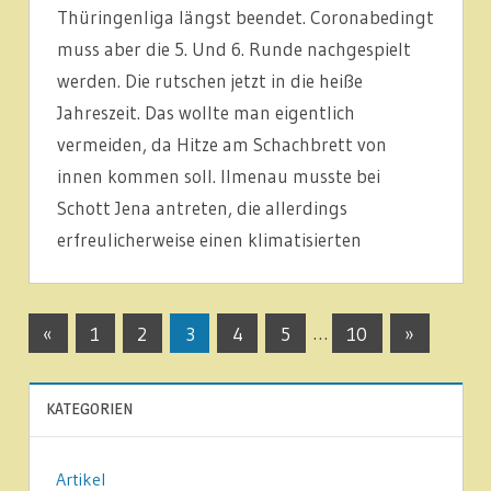
Thüringenliga längst beendet. Coronabedingt
muss aber die 5. Und 6. Runde nachgespielt
werden. Die rutschen jetzt in die heiße
Jahreszeit. Das wollte man eigentlich
vermeiden, da Hitze am Schachbrett von
innen kommen soll. Ilmenau musste bei
Schott Jena antreten, die allerdings
erfreulicherweise einen klimatisierten
1.
Seitennummerierung
Vorherige
Nächste
MANNSCHAFT
«
1
2
3
4
5
…
10
»
Beiträge
Beiträge
LIGABERICHTE
der
KATEGORIEN
NEUIGKEITEN
Beiträge
Artikel