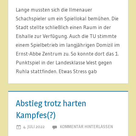
NEUIGKEITEN
Lange mussten sich die Ilmenauer
Schachspieler um ein Spiellokal bemühen. Die
Stadt stellte schließlich einen Raum in der
Eishalle zur Verfügung. Auch die TU stimmte
einem Spielbetrieb im langjährigen Domizil im
Ernst-Abbe Zentrum zu. So konnte dort das 1.
Punktspiel in der Landesklasse West gegen
Ruhla stattfinden. Etwas Stress gab
1.
MANNSCHAFT
Abstieg trotz harten
ARTIKEL
Kampfes(?)
LIGABERICHTE
4. JULI 2022
JOACHIM LEHMANN
KOMMENTAR HINTERLASSEN
NEUIGKEITEN