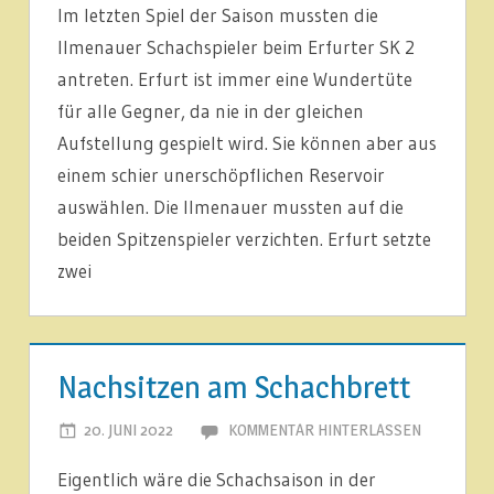
Im letzten Spiel der Saison mussten die
Ilmenauer Schachspieler beim Erfurter SK 2
antreten. Erfurt ist immer eine Wundertüte
für alle Gegner, da nie in der gleichen
Aufstellung gespielt wird. Sie können aber aus
einem schier unerschöpflichen Reservoir
auswählen. Die Ilmenauer mussten auf die
beiden Spitzenspieler verzichten. Erfurt setzte
zwei
1.
MANNSCHAFT
Nachsitzen am Schachbrett
ARTIKEL
20. JUNI 2022
JOACHIM LEHMANN
KOMMENTAR HINTERLASSEN
LIGABERICHTE
Eigentlich wäre die Schachsaison in der
NEUIGKEITEN