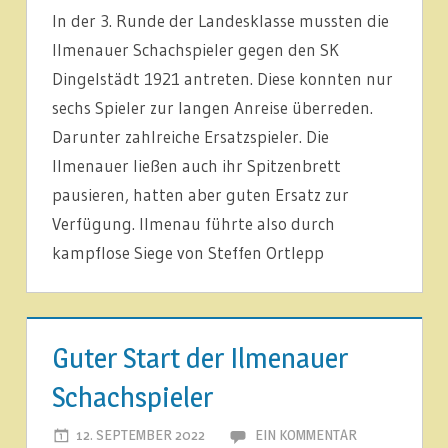
In der 3. Runde der Landesklasse mussten die
NEUIGKEITEN
Ilmenauer Schachspieler gegen den SK
Dingelstädt 1921 antreten. Diese konnten nur
sechs Spieler zur langen Anreise überreden.
Darunter zahlreiche Ersatzspieler. Die
Ilmenauer ließen auch ihr Spitzenbrett
pausieren, hatten aber guten Ersatz zur
Verfügung. Ilmenau führte also durch
kampflose Siege von Steffen Ortlepp
1.
MANNSCHAFT
Guter Start der Ilmenauer
ARTIKEL
Schachspieler
LIGABERICHTE
12. SEPTEMBER 2022
JOACHIM LEHMANN
EIN KOMMENTAR